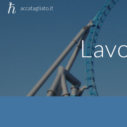
accatagliato.it
Sk
Lavo