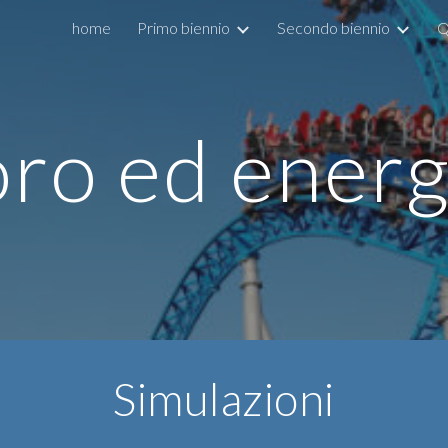
home
Primo biennio
Secondo biennio
Q
ip to main content
Skip to navigat
ro ed energ
Simulazioni